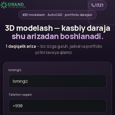
GRAND
1321
TA'LIM MASKANI
3D modelash · AutoCAD · portfolio darajasi
3D modelash — kasbiy daraja
shu arizadan boshlanadi.
1 daqiqalik ariza
— biz sizga guruh, jadval va portfolio
yo'lini tavsiya qilamiz.
Ismingiz
Telefon raqam