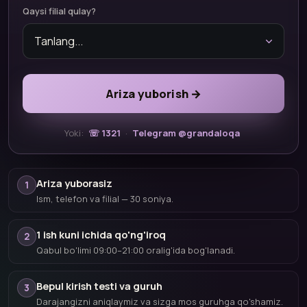
Qaysi filial qulay?
Ariza yuborish →
Yoki:
☏ 1321
·
Telegram @grandaloqa
Ariza yuborasiz
1
Ism, telefon va filial — 30 soniya.
1 ish kuni ichida qo'ng'iroq
2
Qabul bo'limi 09:00–21:00 oralig'ida bog'lanadi.
Bepul kirish testi va guruh
3
Darajangizni aniqlaymiz va sizga mos guruhga qo'shamiz.