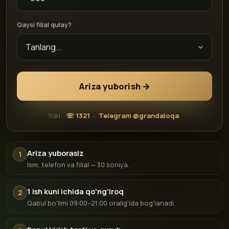
Qaysi filial qulay?
Ariza yuborish →
Yoki:
☏ 1321
·
Telegram @grandaloqa
Ariza yuborasiz
1
Ism, telefon va filial — 30 soniya.
1 ish kuni ichida qo'ng'iroq
2
Qabul bo'limi 09:00–21:00 oralig'ida bog'lanadi.