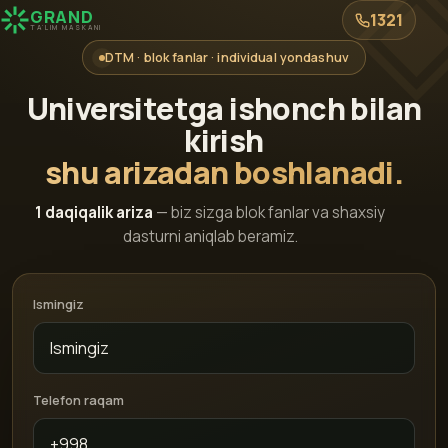
GRAND
1321
TA'LIM MASKANI
DTM · blok fanlar · individual yondashuv
Universitetga ishonch bilan
kirish
shu arizadan boshlanadi.
1 daqiqalik ariza
— biz sizga blok fanlar va shaxsiy
dasturni aniqlab beramiz.
Ismingiz
Telefon raqam