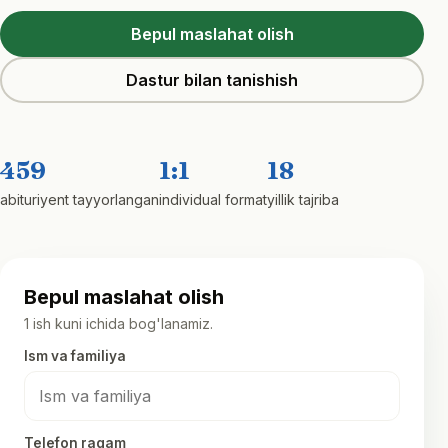
Bepul maslahat olish
Dastur bilan tanishish
459
1:1
18
abituriyent tayyorlangan
individual format
yillik tajriba
Bepul maslahat olish
1 ish kuni ichida bog'lanamiz.
Ism va familiya
Telefon raqam