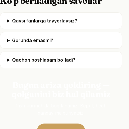
Ko'p beriladigan savollar
Qaysi fanlarga tayyorlaysiz?
Guruhda emasmi?
Qachon boshlasam bo'ladi?
Bugun ariza qoldiring —
qolganini biz hal qilamiz
1 ish kuni ichida bog'lanamiz. Bepul, hech
qanday majburiyatsiz.