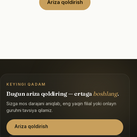
Ariza qoldirish
KEYINGI QADAM
Bugun ariza qoldiring — ertaga
boshlang
.
Sizga mos darajani aniqlab, eng yaqin filial yoki onlayn
guruhni tavsiya qilamiz.
Ariza qoldirish