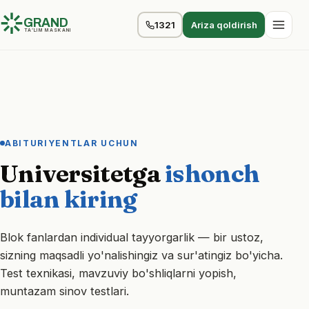
GRAND
1321
Ariza qoldirish
TA’LIM MASKANI
ABITURIYENTLAR UCHUN
Universitetga
ishonch
bilan kiring
Blok fanlardan individual tayyorgarlik — bir ustoz,
sizning maqsadli yo'nalishingiz va sur'atingiz bo'yicha.
Test texnikasi, mavzuviy bo'shliqlarni yopish,
muntazam sinov testlari.