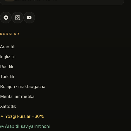
KURSLAR
Arab tili
Ingliz tili
Rus tili
Turk tili
Bolajon · maktabgacha
Mental arifmetika
Xattotlik
☀ Yozgi kurslar −30%
◎ Arab tili saviya imtihoni