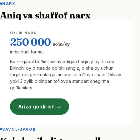
NARX
Aniq va shaffof narx
OYLIK NARX
250 000
so'm/oy
individual format
Bu — qabul bo'limimiz aytadigan haqiqiy oylik narx.
Birinchi oy o'rtasida qo'shilsangiz, o'sha oy uchun
faqat qolgan kunlarga mutanosib to'lov olinadi. Oilaviy
yoki 3 oylik oldindan to'lovda standart chegirma
qo'llaniladi.
Ariza qoldirish →
SAVOL-JAVOB