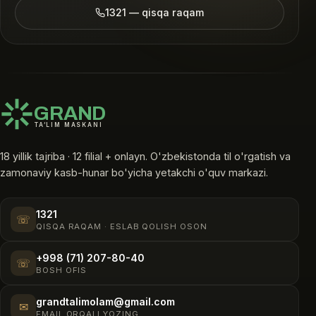
1321 — qisqa raqam
GRAND
TA’LIM MASKANI
18 yillik tajriba · 12 filial + onlayn. O'zbekistonda til o'rgatish va
zamonaviy kasb-hunar bo'yicha yetakchi o'quv markazi.
1321
☏
QISQA RAQAM · ESLAB QOLISH OSON
+998 (71) 207-80-40
☏
BOSH OFIS
grandtalimolam@gmail.com
✉
EMAIL ORQALI YOZING