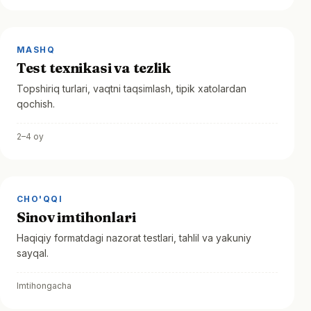
MASHQ
Test texnikasi va tezlik
Topshiriq turlari, vaqtni taqsimlash, tipik xatolardan
qochish.
2–4 oy
CHO'QQI
Sinov imtihonlari
Haqiqiy formatdagi nazorat testlari, tahlil va yakuniy
sayqal.
Imtihongacha