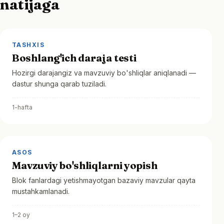
natijaga
TASHXIS
Boshlang'ich daraja testi
Hozirgi darajangiz va mavzuviy bo'shliqlar aniqlanadi —
dastur shunga qarab tuziladi.
1-hafta
ASOS
Mavzuviy bo'shliqlarni yopish
Blok fanlardagi yetishmayotgan bazaviy mavzular qayta
mustahkamlanadi.
1–2 oy