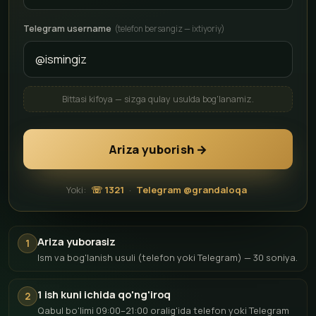
Telegram username
(telefon bersangiz — ixtiyoriy)
Bittasi kifoya — sizga qulay usulda bog'lanamiz.
Ariza yuborish →
Yoki:
☏ 1321
·
Telegram @grandaloqa
Ariza yuborasiz
1
Ism va bog'lanish usuli (telefon yoki Telegram) — 30 soniya.
1 ish kuni ichida qo'ng'iroq
2
Qabul bo'limi 09:00–21:00 oralig'ida telefon yoki Telegram