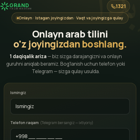
بْدَأْ
GRAND
1321
TA'LIM MASKANI
Onlayn · Istagan joyingizdan · Vaqt va joyingizga qulay
Onlayn arab tilini
o'z joyingizdan boshlang.
1 daqiqalik ariza
— biz sizga darajangizni va onlayn
guruhni aniqlab beramiz. Bog'lanish uchun telefon yoki
Telegram — sizga qulay usulda.
Ismingiz
Telefon raqam
(Telegram bersangiz — ixtiyoriy)