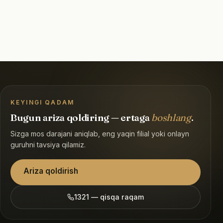
KEYINGI QADAM
Bugun ariza qoldiring — ertaga
boshlang
.
Sizga mos darajani aniqlab, eng yaqin filial yoki onlayn
guruhni tavsiya qilamiz.
Ariza qoldirish
1321 — qisqa raqam