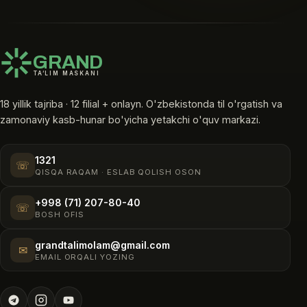
GRAND
TA’LIM MASKANI
18 yillik tajriba · 12 filial + onlayn. O'zbekistonda til o'rgatish va
zamonaviy kasb-hunar bo'yicha yetakchi o'quv markazi.
1321
☏
QISQA RAQAM · ESLAB QOLISH OSON
+998 (71) 207-80-40
☏
BOSH OFIS
grandtalimolam@gmail.com
✉
EMAIL ORQALI YOZING