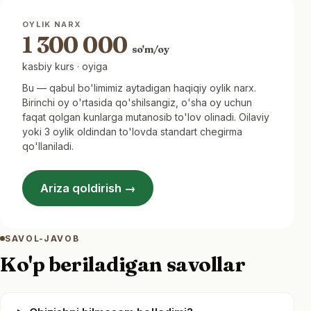
OYLIK NARX
1 300 000
so'm/oy
kasbiy kurs · oyiga
Bu — qabul bo'limimiz aytadigan haqiqiy oylik narx.
Birinchi oy o'rtasida qo'shilsangiz, o'sha oy uchun
faqat qolgan kunlarga mutanosib to'lov olinadi. Oilaviy
yoki 3 oylik oldindan to'lovda standart chegirma
qo'llaniladi.
Ariza qoldirish →
SAVOL-JAVOB
Ko'p beriladigan savollar