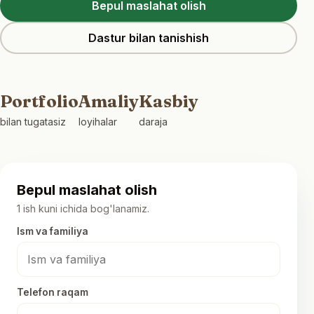
Bepul maslahat olish
Dastur bilan tanishish
Portfolio
Amaliy
Kasbiy
bilan tugatasiz
loyihalar
daraja
Bepul maslahat olish
1 ish kuni ichida bog'lanamiz.
Ism va familiya
Telefon raqam