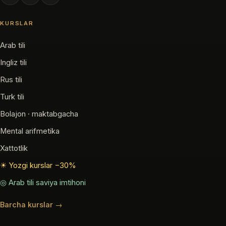
KURSLAR
Arab tili
Ingliz tili
Rus tili
Turk tili
Bolajon · maktabgacha
Mental arifmetika
Xattotlik
☀ Yozgi kurslar −30%
◎ Arab tili saviya imtihoni
Barcha kurslar →