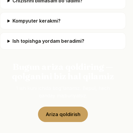
Chizishni bilmasam bo'ladimi?
Kompyuter kerakmi?
Ish topishga yordam beradimi?
Bugun ariza qoldiring —
qolganini biz hal qilamiz
1 ish kuni ichida bog'lanamiz. Bepul, hech
qanday majburiyatsiz.
Ariza qoldirish