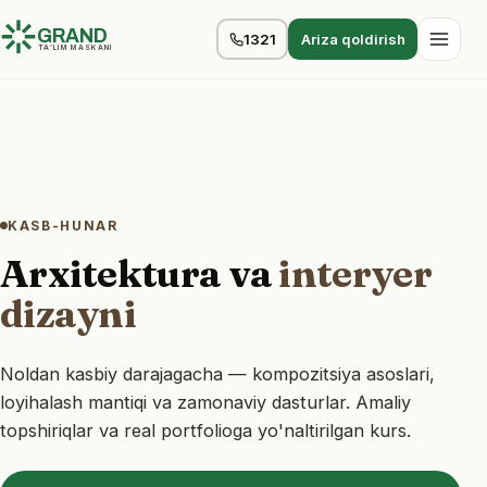
GRAND
1321
Ariza qoldirish
TA’LIM MASKANI
KASB-HUNAR
Arxitektura va
interyer
dizayni
Noldan kasbiy darajagacha — kompozitsiya asoslari,
loyihalash mantiqi va zamonaviy dasturlar. Amaliy
topshiriqlar va real portfolioga yo'naltirilgan kurs.