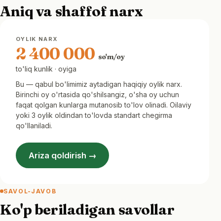
Aniq va shaffof narx
OYLIK NARX
2 400 000
so'm/oy
to'liq kunlik · oyiga
Bu — qabul bo'limimiz aytadigan haqiqiy oylik narx.
Birinchi oy o'rtasida qo'shilsangiz, o'sha oy uchun
faqat qolgan kunlarga mutanosib to'lov olinadi. Oilaviy
yoki 3 oylik oldindan to'lovda standart chegirma
qo'llaniladi.
Ariza qoldirish →
SAVOL-JAVOB
Ko'p beriladigan savollar