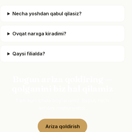
Necha yoshdan qabul qilasiz?
Ovqat narxga kiradimi?
Qaysi filialda?
Bugun ariza qoldiring —
qolganini biz hal qilamiz
1 ish kuni ichida bog'lanamiz. Bepul, hech
qanday majburiyatsiz.
Ariza qoldirish