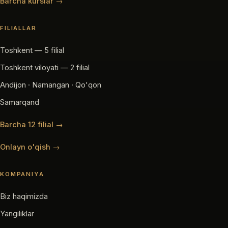
Barcha kurslar →
FILIALLAR
Toshkent — 5 filial
Toshkent viloyati — 2 filial
Andijon · Namangan · Qo'qon
Samarqand
Barcha 12 filial →
Onlayn o'qish →
KOMPANIYA
Biz haqimizda
Yangiliklar