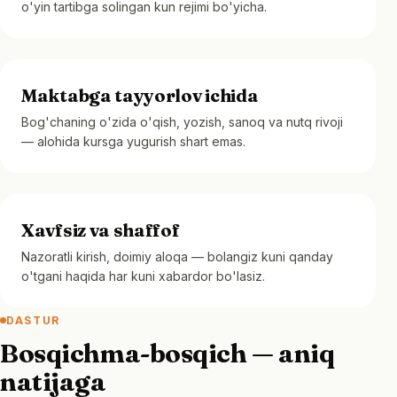
o'yin tartibga solingan kun rejimi bo'yicha.
Maktabga tayyorlov ichida
Bog'chaning o'zida o'qish, yozish, sanoq va nutq rivoji
— alohida kursga yugurish shart emas.
Xavfsiz va shaffof
Nazoratli kirish, doimiy aloqa — bolangiz kuni qanday
o'tgani haqida har kuni xabardor bo'lasiz.
DASTUR
Bosqichma-bosqich — aniq
natijaga