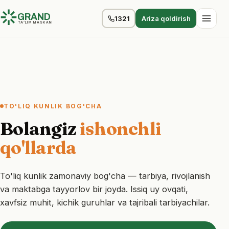
GRAND
1321
Ariza qoldirish
TA’LIM MASKANI
TO'LIQ KUNLIK BOG'CHA
Bolangiz
ishonchli
qo'llarda
To'liq kunlik zamonaviy bog'cha — tarbiya, rivojlanish
va maktabga tayyorlov bir joyda. Issiq uy ovqati,
xavfsiz muhit, kichik guruhlar va tajribali tarbiyachilar.