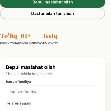
Bepul maslahat olish
Dastur bilan tanishish
To'liq
81+
Issiq
kunlik format
bola qatnaydi
uy ovqati
Bepul maslahat olish
1 ish kuni ichida bog'lanamiz.
Ism va familiya
Telefon raqam