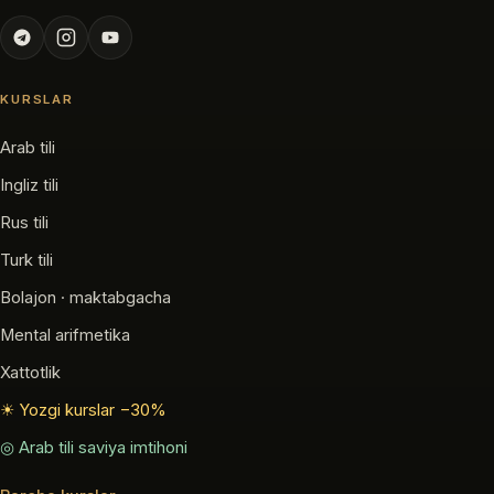
KURSLAR
Arab tili
Ingliz tili
Rus tili
Turk tili
Bolajon · maktabgacha
Mental arifmetika
Xattotlik
☀ Yozgi kurslar −30%
◎ Arab tili saviya imtihoni