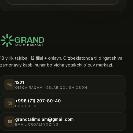
GRAND
TA’LIM MASKANI
18 yillik tajriba · 12 filial + onlayn. O'zbekistonda til o'rgatish va
zamonaviy kasb-hunar bo'yicha yetakchi o'quv markazi.
1321
☏
QISQA RAQAM · ESLAB QOLISH OSON
+998 (71) 207-80-40
☏
BOSH OFIS
grandtalimolam@gmail.com
✉
EMAIL ORQALI YOZING