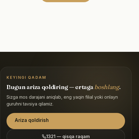
KEYINGI QADAM
Bugun ariza qoldiring — ertaga
boshlang
.
Sizga mos darajani aniqlab, eng yaqin filial yoki onlayn
guruhni tavsiya qilamiz.
Ariza qoldirish
1321 — qisqa raqam