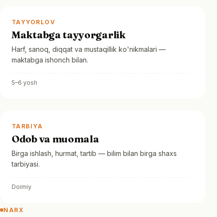
TAYYORLOV
Maktabga tayyorgarlik
Harf, sanoq, diqqat va mustaqillik ko'nikmalari —
maktabga ishonch bilan.
5–6 yosh
TARBIYA
Odob va muomala
Birga ishlash, hurmat, tartib — bilim bilan birga shaxs
tarbiyasi.
Doimiy
NARX