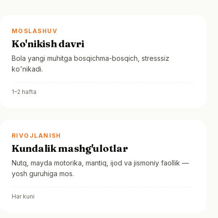
MOSLASHUV
Ko'nikish davri
Bola yangi muhitga bosqichma-bosqich, stresssiz
ko'nikadi.
1–2 hafta
RIVOJLANISH
Kundalik mashg'ulotlar
Nutq, mayda motorika, mantiq, ijod va jismoniy faollik —
yosh guruhiga mos.
Har kuni