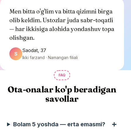
Men bitta o'g'lim va bitta qizimni birga
olib keldim. Ustozlar juda sabr-toqatli
— har ikkisiga alohida yondashuv topa
olishgan.
Saodat, 37
S
Ikki farzand · Namangan filiali
FAQ
Ota-onalar ko'p beradigan
savollar
Bolam 5 yoshda — erta emasmi?