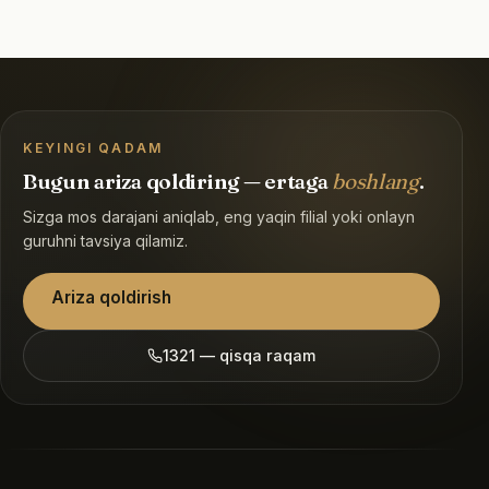
KEYINGI QADAM
Bugun ariza qoldiring — ertaga
boshlang
.
Sizga mos darajani aniqlab, eng yaqin filial yoki onlayn
guruhni tavsiya qilamiz.
Ariza qoldirish
1321 — qisqa raqam