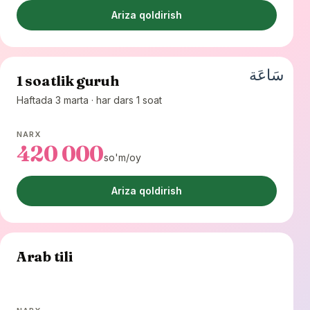
Ariza qoldirish
سَاعَة
1 soatlik guruh
Haftada 3 marta · har dars 1 soat
NARX
420 000
so'm/oy
Ariza qoldirish
Arab tili