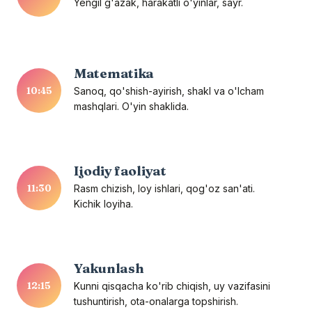
Yengil g'azak, harakatli o'yinlar, sayr.
Matematika
10:45
Sanoq, qo'shish-ayirish, shakl va o'lcham
mashqlari. O'yin shaklida.
Ijodiy faoliyat
11:30
Rasm chizish, loy ishlari, qog'oz san'ati.
Kichik loyiha.
Yakunlash
12:15
Kunni qisqacha ko'rib chiqish, uy vazifasini
tushuntirish, ota-onalarga topshirish.