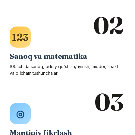
02
123
Sanoq va matematika
100 ichida sanoq, oddiy qo'shish/ayirish, miqdor, shakl
va o'lcham tushunchalari.
03
◎
Mantiqiy fikrlash