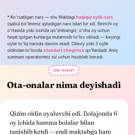
* Ko'rsatilgan narx — shu filialdagi
haqiqiy oylik narx
(qabul bo'limimiz aytadigan narx bilan bir xil). Birinchi oy
o'rtasida yoki oxirida qo'shilsangiz, o'sha oy uchun
faqat qolgan kunlarga mutanosib to'lov olinadi — keyingi
oylar to'liq narxda davom etadi. Oilaviy yoki 3 oylik
oldindan to'lovda
standart chegirma
qo'llaniladi. Aniq
summani operatorimiz siz uchun hisoblab beradi.
Ota-onalar
Ota-onalar nima deyishadi
Qizim oldin uyaluvchi edi. Bolajonda 6
oy ichida hamma bolalar bilan
tanishib ketdi — endi maktabga ham