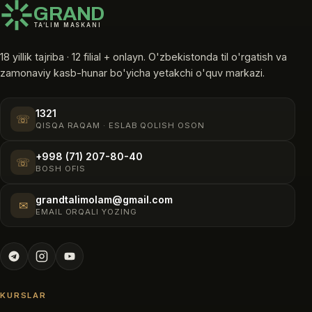
GRAND
TA’LIM MASKANI
18 yillik tajriba · 12 filial + onlayn. O'zbekistonda til o'rgatish va
zamonaviy kasb-hunar bo'yicha yetakchi o'quv markazi.
1321
☏
QISQA RAQAM · ESLAB QOLISH OSON
+998 (71) 207-80-40
☏
BOSH OFIS
grandtalimolam@gmail.com
✉
EMAIL ORQALI YOZING
KURSLAR