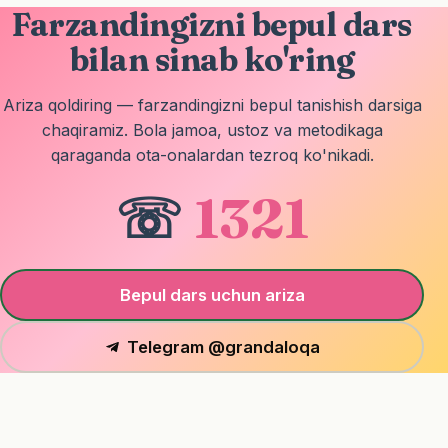
Farzandingizni bepul dars
bilan sinab ko'ring
Ariza qoldiring — farzandingizni bepul tanishish darsiga
chaqiramiz. Bola jamoa, ustoz va metodikaga
qaraganda ota-onalardan tezroq ko'nikadi.
☏
1321
Bepul dars uchun ariza
Telegram @grandaloqa