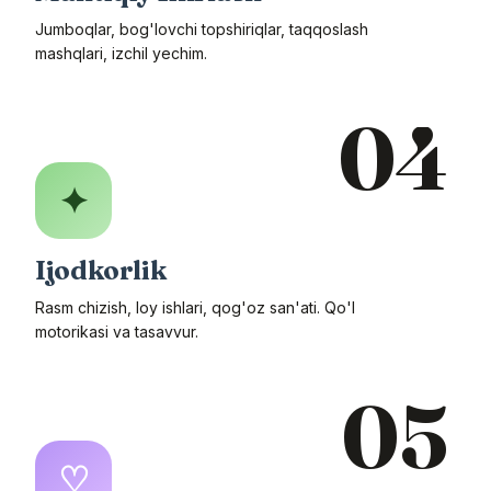
Jumboqlar, bog'lovchi topshiriqlar, taqqoslash
mashqlari, izchil yechim.
04
✦
Ijodkorlik
Rasm chizish, loy ishlari, qog'oz san'ati. Qo'l
motorikasi va tasavvur.
05
♡