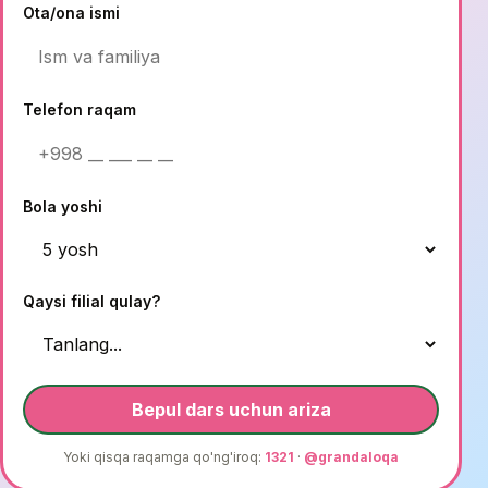
Ota/ona ismi
Telefon raqam
Bola yoshi
Qaysi filial qulay?
Bepul dars uchun ariza
Yoki qisqa raqamga qo'ng'iroq:
1321
·
@grandaloqa