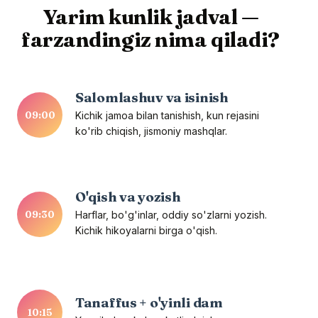
Yarim kunlik jadval —
farzandingiz nima qiladi?
Salomlashuv va isinish
09:00
Kichik jamoa bilan tanishish, kun rejasini
ko'rib chiqish, jismoniy mashqlar.
O'qish va yozish
09:30
Harflar, bo'g'inlar, oddiy so'zlarni yozish.
Kichik hikoyalarni birga o'qish.
Tanaffus + o'yinli dam
10:15