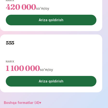
NARX
420 000
so'm/oy
Ariza qoldirish
555
NARX
1 100 000
so'm/oy
Ariza qoldirish
Boshqa formatlar (4)