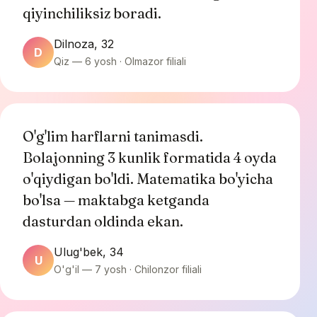
qiyinchiliksiz boradi.
Dilnoza, 32
D
Qiz — 6 yosh · Olmazor filiali
O'g'lim harflarni tanimasdi.
Bolajonning 3 kunlik formatida 4 oyda
o'qiydigan bo'ldi. Matematika bo'yicha
bo'lsa — maktabga ketganda
dasturdan oldinda ekan.
Ulug'bek, 34
U
O'g'il — 7 yosh · Chilonzor filiali