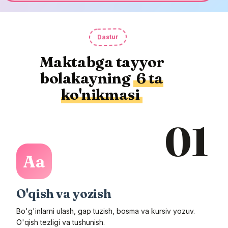
Dastur
Maktabga tayyor
bolakayning
6 ta
ko'nikmasi
01
Aa
O'qish va yozish
Bo'g'inlarni ulash, gap tuzish, bosma va kursiv yozuv.
O'qish tezligi va tushunish.