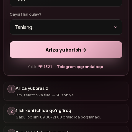
Qaysi filial qulay?
Ariza yuborish →
Yoki:
☏ 1321
·
Telegram @grandaloqa
Ariza yuborasiz
1
Ism, telefon va filial — 30 soniya.
1 ish kuni ichida qo'ng'iroq
2
Qabul bo'limi 09:00–21:00 oralig'ida bog'lanadi.