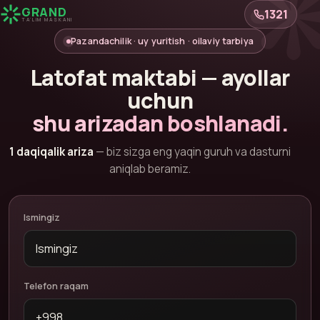
GRAND
1321
TA'LIM MASKANI
Pazandachilik · uy yuritish · oilaviy tarbiya
Latofat maktabi — ayollar
uchun
shu arizadan boshlanadi.
1 daqiqalik ariza
— biz sizga eng yaqin guruh va dasturni
aniqlab beramiz.
Ismingiz
Telefon raqam