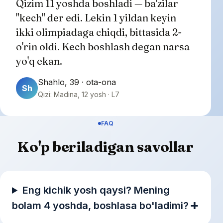
Qizim 11 yoshda boshladi — ba'zilar
"kech" der edi. Lekin 1 yildan keyin
ikki olimpiadaga chiqdi, bittasida 2-
o'rin oldi. Kech boshlash degan narsa
yo'q ekan.
Shahlo, 39 · ota-ona
Sh
Qizi: Madina, 12 yosh · L7
FAQ
Ko'p beriladigan savollar
Eng kichik yosh qaysi? Mening
bolam 4 yoshda, boshlasa bo'ladimi?