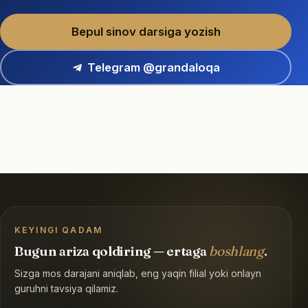
Bepul sinov darsiga yozish
Telegram @grandaloqa
KEYINGI QADAM
Bugun ariza qoldiring — ertaga
boshlang
.
Sizga mos darajani aniqlab, eng yaqin filial yoki onlayn
guruhni tavsiya qilamiz.