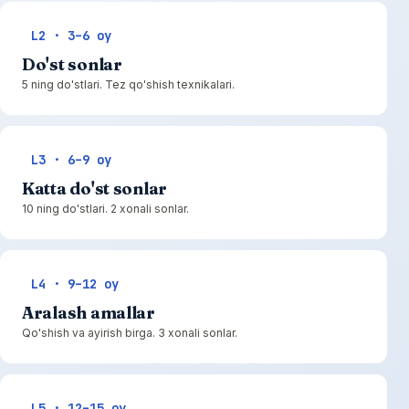
L2 · 3–6 oy
Do'st sonlar
5 ning do'stlari. Tez qo'shish texnikalari.
L3 · 6–9 oy
Katta do'st sonlar
10 ning do'stlari. 2 xonali sonlar.
L4 · 9–12 oy
Aralash amallar
Qo'shish va ayirish birga. 3 xonali sonlar.
L5 · 12–15 oy