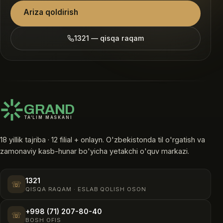
Ariza qoldirish
1321 — qisqa raqam
GRAND
TA’LIM MASKANI
18 yillik tajriba · 12 filial + onlayn. O'zbekistonda til o'rgatish va
zamonaviy kasb-hunar bo'yicha yetakchi o'quv markazi.
1321
☏
QISQA RAQAM · ESLAB QOLISH OSON
+998 (71) 207-80-40
☏
BOSH OFIS