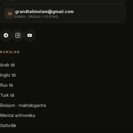
grandtalimolam@gmail.com
✉
EMAIL ORQALI YOZING
KURSLAR
Arab tili
Ingliz tili
Rus tili
Turk tili
Bolajon · maktabgacha
Mental arifmetika
Xattotlik