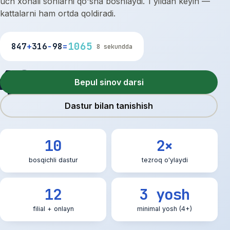
uch xonali sonlarni qo'sha boshlaydi. 1 yildan keyin —
kattalarni ham ortda qoldiradi.
1065
847
+
316
−
98
=
8 sekundda
42
Bepul sinov darsi
Dastur bilan tanishish
10
2×
bosqichli dastur
tezroq o'ylaydi
12
3 yosh
filial + onlayn
minimal yosh (4+)