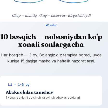
Chap — mantiq · O'ng — tasavvur · Birga ishlaydi
Dastur
10 bosqich — nolsoniydan ko'p
xonali sonlargacha
Har bosqich — 3 oy. Bolangiz o'z tempida boradi, uyda
kuniga 15 daqiqa mashq va haftalik nazorat testi.
L1 · 1–3 oy
Abakus bilan tanishuv
1 xonali sonlarni qo'shish va ayirish. Abakus qoidalari.