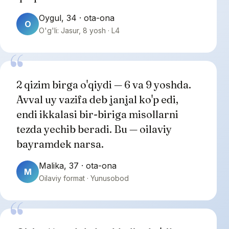
Oygul, 34 · ota-ona
O
O'g'li: Jasur, 8 yosh · L4
2 qizim birga o'qiydi — 6 va 9 yoshda.
Avval uy vazifa deb janjal ko'p edi,
endi ikkalasi bir-biriga misollarni
tezda yechib beradi. Bu — oilaviy
bayramdek narsa.
Malika, 37 · ota-ona
M
Oilaviy format · Yunusobod