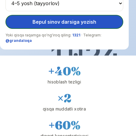
Bepul sinov darsiga yozish
Yoki qisqa raqamga qo'ng'iroq qiling:
1321
· Telegram:
1024
@grandaloqa
+40%
hisoblash tezligi
×2
qisqa muddatli xotira
+60%
diqqat konsentratsiyasi