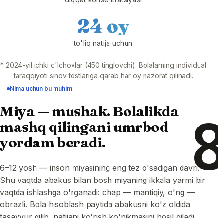
24 oy
to'liq natija uchun
* 2024-yil ichki o'lchovlar (450 tinglovchi). Bolalarning individual
taraqqiyoti sinov testlariga qarab har oy nazorat qilinadi.
Nima uchun bu muhim
Miya — mushak. Bolalikda
mashq qilingani umrbod
yordam beradi.
6–12 yosh — inson miyasining eng tez o'sadigan davri.
Shu vaqtda abakus bilan bosh miyaning ikkala yarmi bir
vaqtda ishlashga o'rganadi: chap — mantiqiy, o'ng —
obrazli. Bola hisoblash paytida abakusni ko'z oldida
tasavvur qilib, natijani ko'rish ko'nikmasini hosil qiladi.