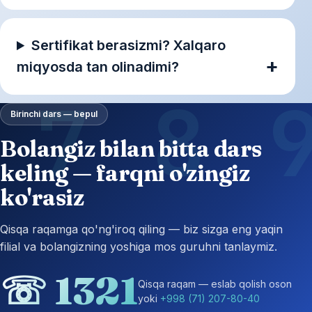
Sertifikat berasizmi? Xalqaro
miqyosda tan olinadimi?
Birinchi dars — bepul
Bolangiz bilan bitta dars
keling — farqni o'zingiz
ko'rasiz
Qisqa raqamga qo'ng'iroq qiling — biz sizga eng yaqin
filial va bolangizning yoshiga mos guruhni tanlaymiz.
☏ 1321
Qisqa raqam — eslab qolish oson
yoki
+998 (71) 207-80-40