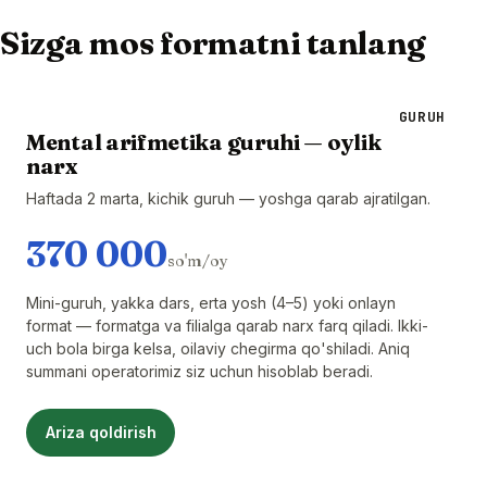
Sizga mos formatni tanlang
GURUH
Mental arifmetika guruhi — oylik
narx
Haftada 2 marta, kichik guruh — yoshga qarab ajratilgan.
370 000
so'm/oy
Mini-guruh, yakka dars, erta yosh (4–5) yoki onlayn
format — formatga va filialga qarab narx farq qiladi. Ikki-
uch bola birga kelsa, oilaviy chegirma qo'shiladi. Aniq
summani operatorimiz siz uchun hisoblab beradi.
Ariza qoldirish