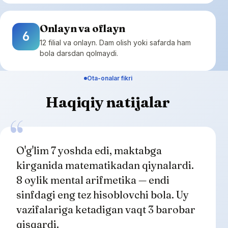
Onlayn va oflayn
6
12 filial va onlayn. Dam olish yoki safarda ham
bola darsdan qolmaydi.
Ota-onalar fikri
Haqiqiy natijalar
O'g'lim 7 yoshda edi, maktabga
kirganida matematikadan qiynalardi.
8 oylik mental arifmetika — endi
sinfdagi eng tez hisoblovchi bola. Uy
vazifalariga ketadigan vaqt 3 barobar
qisqardi.