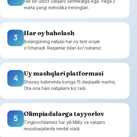
Har bir ustoz xalqaro sertifikatga ega. Yiliga 2
marta yangi metodika treninglari.
Har oy baholash
3
Bolangizning natijasi har oy test orqali
o'lchanadi. Raqamlar bilan ko'rsatamiz.
Uy mashqlari platformasi
4
Shaxsiy kabinetda kuniga 15 daqiqalik mashq.
Ota-ona ham natijalarni ko'radi.
Olimpiadalarga tayyorlov
5
Tinglovchilarimiz har yili Milliy va xalqaro
musobaqalarda medal oladi.