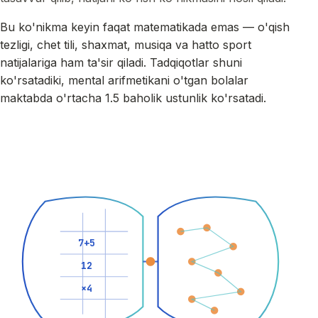
Bu ko'nikma keyin faqat matematikada emas — o'qish
tezligi, chet tili, shaxmat, musiqa va hatto sport
natijalariga ham ta'sir qiladi. Tadqiqotlar shuni
ko'rsatadiki, mental arifmetikani o'tgan bolalar
maktabda o'rtacha 1.5 baholik ustunlik ko'rsatadi.
7+5
12
×4