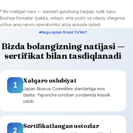
* Ko'rsatilgan narx — standart guruhning haqiqiy oylik narxi.
Boshqa formatlar (yakka, onlayn, erta yosh) va oilaviy chegirma
uchun aniq narxni operatorimiz ariza asosida aytadi.
Nega aynan Grand Ta'lim?
Bizda bolangizning natijasi —
sertifikat bilan tasdiqlanadi
Xalqaro uslubiyat
1
Japan Abacus Committee standartiga mos
dastur. Yaponcha soroban yordamida klassik
uslub.
Sertifikatlangan ustozlar
2