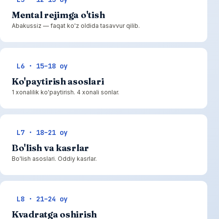
Mental rejimga o'tish
Abakussiz — faqat ko'z oldida tasavvur qilib.
L6 · 15–18 oy
Ko'paytirish asoslari
1 xonalilik ko'paytirish. 4 xonali sonlar.
L7 · 18–21 oy
Bo'lish va kasrlar
Bo'lish asoslari. Oddiy kasrlar.
L8 · 21–24 oy
Kvadratga oshirish