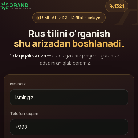
GRAND
1321
TA'LIM MASKANI
18 yil · A1 → B2 · 12 filial + onlayn
Rus tilini o'rganish
shu arizadan boshlanadi.
1 daqiqalik ariza
— biz sizga darajangizni, guruh va
jadvalni aniqlab beramiz.
Ismingiz
Telefon raqam