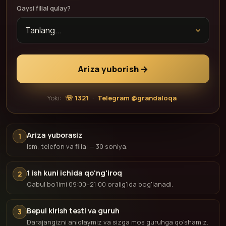
Qaysi filial qulay?
Ariza yuborish →
Yoki:
☏ 1321
·
Telegram @grandaloqa
Ariza yuborasiz
1
Ism, telefon va filial — 30 soniya.
1 ish kuni ichida qo'ng'iroq
2
Qabul bo'limi 09:00–21:00 oralig'ida bog'lanadi.
Bepul kirish testi va guruh
3
Darajangizni aniqlaymiz va sizga mos guruhga qo'shamiz.