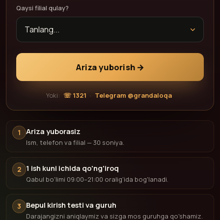
Qaysi filial qulay?
Ariza yuborish →
Yoki:
☏ 1321
·
Telegram @grandaloqa
Ariza yuborasiz
1
Ism, telefon va filial — 30 soniya.
1 ish kuni ichida qo'ng'iroq
2
Qabul bo'limi 09:00–21:00 oralig'ida bog'lanadi.
Bepul kirish testi va guruh
3
Darajangizni aniqlaymiz va sizga mos guruhga qo'shamiz.