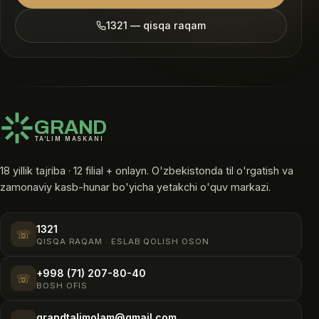
1321 — qisqa raqam
GRAND
TA’LIM MASKANI
18 yillik tajriba · 12 filial + onlayn. O'zbekistonda til o'rgatish va
zamonaviy kasb-hunar bo'yicha yetakchi o'quv markazi.
1321
☏
QISQA RAQAM · ESLAB QOLISH OSON
+998 (71) 207-80-40
☏
BOSH OFIS
grandtalimolam@gmail.com