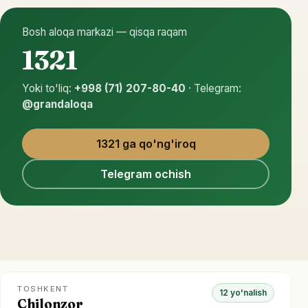
Bosh aloqa markazi — qisqa raqam
1321
Yoki to'liq:
+998 (71) 207-80-40
· Telegram:
@grandaloqa
1321 ga qo'ng'iroq
Telegram ochish
TOSHKENT
12 yo'nalish
Chilonzor