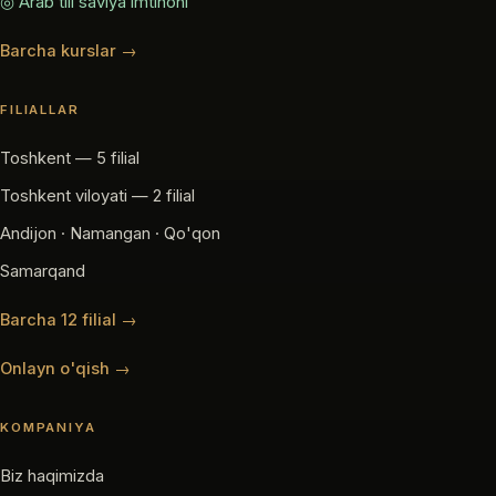
◎ Arab tili saviya imtihoni
Barcha kurslar →
FILIALLAR
Toshkent — 5 filial
Toshkent viloyati — 2 filial
Andijon · Namangan · Qo'qon
Samarqand
Barcha 12 filial →
Onlayn o'qish →
KOMPANIYA
Biz haqimizda