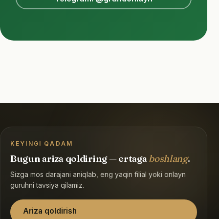
KEYINGI QADAM
Bugun ariza qoldiring — ertaga
boshlang
.
Sizga mos darajani aniqlab, eng yaqin filial yoki onlayn
guruhni tavsiya qilamiz.
Ariza qoldirish