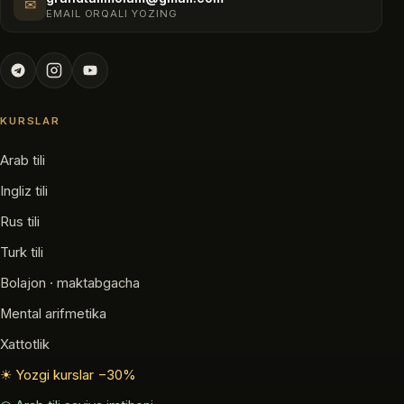
✉
EMAIL ORQALI YOZING
KURSLAR
Arab tili
Ingliz tili
Rus tili
Turk tili
Bolajon · maktabgacha
Mental arifmetika
Xattotlik
☀ Yozgi kurslar −30%