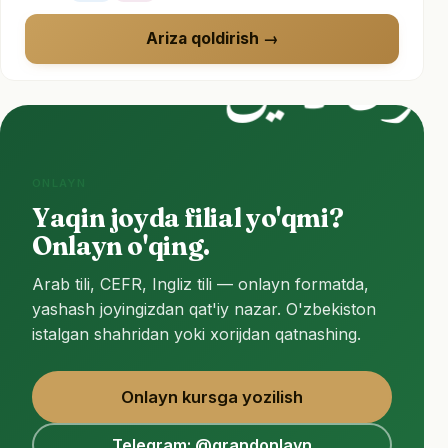
أ ون لا ين
Ariza qoldirish
ONLAYN
Y
a
q
i
n
j
o
y
d
a
f
i
l
i
a
l
y
o
'
q
m
i
?
O
n
l
a
y
n
o
'
q
i
n
g
.
Arab tili, CEFR, Ingliz tili — onlayn formatda,
yashash joyingizdan qat'iy nazar. O'zbekiston
istalgan shahridan yoki xorijdan qatnashing.
Onlayn kursga yozilish
Telegram: @grandonlayn