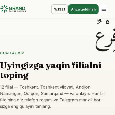
GRAND
1321
Ariza qoldirish
TA’LIM MASKANI
رْعٌ
FILIALLARIMIZ
U
y
i
n
g
i
z
g
a
y
a
q
i
n
f
i
l
i
a
l
n
i
t
o
p
i
n
g
12 filial — Toshkent, Toshkent viloyati, Andijon,
Namangan, Qo'qon, Samarqand — va onlayn. Har bir
filialning o'z telefon raqami va Telegram manzili bor —
sizga eng qulayini tanlang.