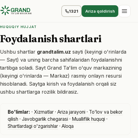
GRAND
1321
Ariza qoldirish
TA’LIM MASKANI
HUQUQIY HUJJAT
Foydalanish shartlari
Ushbu shartlar
grandtalim.uz
sayti (keyingi o'rinlarda
— Sayt) va uning barcha sahifalaridan foydalanishni
tartibga soladi. Sayt Grand Ta'lim o'quv markazining
(keyingi o'rinlarda — Markaz) rasmiy onlayn resursi
hisoblanadi. Saytga kirish va foydalanish orqali siz
ushbu shartlarga rozilik bildirasiz.
Bo'limlar:
·
Xizmatlar
·
Ariza jarayoni
·
To'lov va bekor
qilish
·
Javobgarlik chegarasi
·
Mualliflik huquqi
·
Shartlardagi o'zgarishlar
·
Aloqa