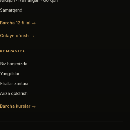
Andijon · Namangan · Qo'qon
Samarqand
Barcha 12 filial →
Onlayn o'qish →
KOMPANIYA
Biz haqimizda
Yangiliklar
Filiallar xaritasi
Ariza qoldirish
Barcha kurslar →