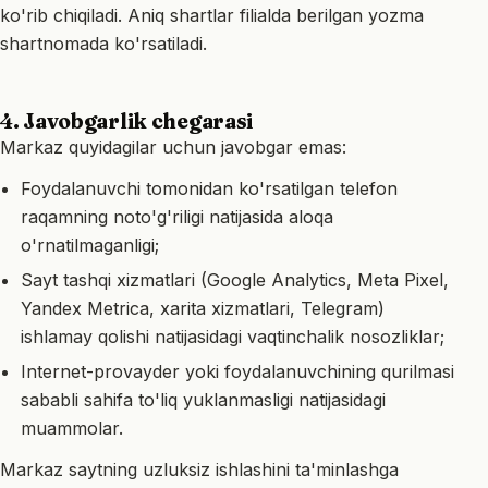
ko'rib chiqiladi. Aniq shartlar filialda berilgan yozma
shartnomada ko'rsatiladi.
4. Javobgarlik chegarasi
Markaz quyidagilar uchun javobgar emas:
Foydalanuvchi tomonidan ko'rsatilgan telefon
raqamning noto'g'riligi natijasida aloqa
o'rnatilmaganligi;
Sayt tashqi xizmatlari (Google Analytics, Meta Pixel,
Yandex Metrica, xarita xizmatlari, Telegram)
ishlamay qolishi natijasidagi vaqtinchalik nosozliklar;
Internet-provayder yoki foydalanuvchining qurilmasi
sababli sahifa to'liq yuklanmasligi natijasidagi
muammolar.
Markaz saytning uzluksiz ishlashini ta'minlashga