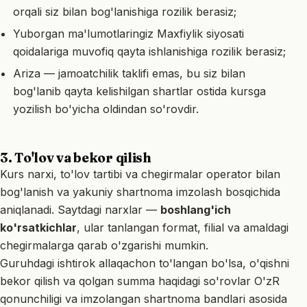
orqali siz bilan bog'lanishiga rozilik berasiz;
Yuborgan ma'lumotlaringiz
Maxfiylik siyosati
qoidalariga muvofiq qayta ishlanishiga rozilik berasiz;
Ariza — jamoatchilik taklifi emas, bu siz bilan
bog'lanib qayta kelishilgan shartlar ostida kursga
yozilish bo'yicha oldindan so'rovdir.
3. To'lov va bekor qilish
Kurs narxi, to'lov tartibi va chegirmalar operator bilan
bog'lanish va yakuniy shartnoma imzolash bosqichida
aniqlanadi. Saytdagi narxlar —
boshlang'ich
ko'rsatkichlar
, ular tanlangan format, filial va amaldagi
chegirmalarga qarab o'zgarishi mumkin.
Guruhdagi ishtirok allaqachon to'langan bo'lsa, o'qishni
bekor qilish va qolgan summa haqidagi so'rovlar O'zR
qonunchiligi va imzolangan shartnoma bandlari asosida