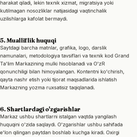
harakat qiladi, lekin texnik xizmat, migratsiya yoki
kutilmagan nosozliklar natijasidagi vaqtinchalik
uzilishlarga kafolat bermaydi.
5. Mualliflik huquqi
Saytdagi barcha matnlar, grafika, logo, darslik
namunalari, metodologiya tavsiflari va texnik kod Grand
Ta'lim Markazining mulki hisoblanadi va O'zR
qonunchiligi bilan himoyalangan. Kontentni ko'chirish,
qayta nashr etish yoki tijorat maqsadlarida ishlatish
Markazning yozma ruxsatisiz taqiqlanadi.
6. Shartlardagi o'zgarishlar
Markaz ushbu shartlarni istalgan vaqtda yangilash
huquqini o'zida saqlaydi. O'zgarishlar ushbu sahifada
e'lon qilingan paytdan boshlab kuchga kiradi. Oxirgi