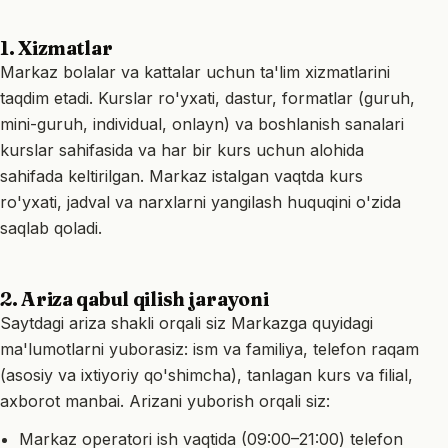
1. Xizmatlar
Markaz bolalar va kattalar uchun ta'lim xizmatlarini
taqdim etadi. Kurslar ro'yxati, dastur, formatlar (guruh,
mini-guruh, individual, onlayn) va boshlanish sanalari
kurslar sahifasida
va har bir kurs uchun alohida
sahifada keltirilgan. Markaz istalgan vaqtda kurs
ro'yxati, jadval va narxlarni yangilash huquqini o'zida
saqlab qoladi.
2. Ariza qabul qilish jarayoni
Saytdagi ariza shakli orqali siz Markazga quyidagi
ma'lumotlarni yuborasiz: ism va familiya, telefon raqam
(asosiy va ixtiyoriy qo'shimcha), tanlagan kurs va filial,
axborot manbai. Arizani yuborish orqali siz:
Markaz operatori ish vaqtida (09:00–21:00) telefon