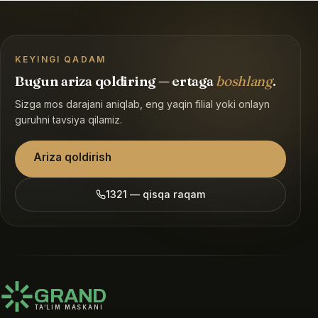
KEYINGI QADAM
Bugun ariza qoldiring — ertaga
boshlang
.
Sizga mos darajani aniqlab, eng yaqin filial yoki onlayn
guruhni tavsiya qilamiz.
Ariza qoldirish
1321 — qisqa raqam
GRAND
TA’LIM MASKANI