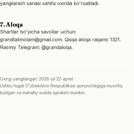
yangilanish sanasi sahifa oxirida ko'rsatiladi.
7. Aloqa
Shartlar bo'yicha savollar uchun:
grandtalimolam@gmail.com
. Qisqa aloqa raqami:
1321
.
Rasmiy Telegram:
@grandaloqa
.
Oxirgi yangilangan: 2026-yil 22-aprel.
Ushbu hujjat O'zbekiston Respublikasi qonunchiligiga muvofiq
tuzilgan va mahalliy sudda qaralishi mumkin.