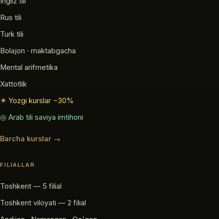
Ingliz tili
Rus tili
Turk tili
Bolajon · maktabgacha
Mental arifmetika
Xattotlik
☀ Yozgi kurslar −30%
◎ Arab tili saviya imtihoni
Barcha kurslar →
FILIALLAR
Toshkent — 5 filial
Toshkent viloyati — 2 filial