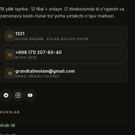
18 yillik tajriba · 12 filial + onlayn. O'zbekistonda til o'rgatish va
zamonaviy kasb-hunar bo'yicha yetakchi o'quv markazi.
1321
☏
QISQA RAQAM · ESLAB QOLISH OSON
+998 (71) 207-80-40
☏
BOSH OFIS
grandtalimolam@gmail.com
✉
EMAIL ORQALI YOZING
KURSLAR
Arab tili